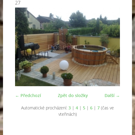
27
← Předchozí
Zpět do složky
Další →
Automatické procházení:
3
|
4
|
5
|
6
|
7
(čas ve
vteřinách)