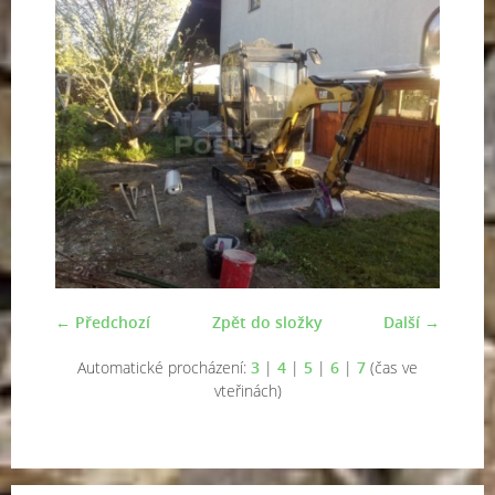
← Předchozí
Zpět do složky
Další →
Automatické procházení:
3
|
4
|
5
|
6
|
7
(čas ve
vteřinách)