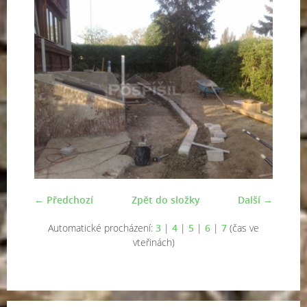
← Předchozí
Zpět do složky
Další →
Automatické procházení:
3
|
4
|
5
|
6
|
7
(čas ve
vteřinách)