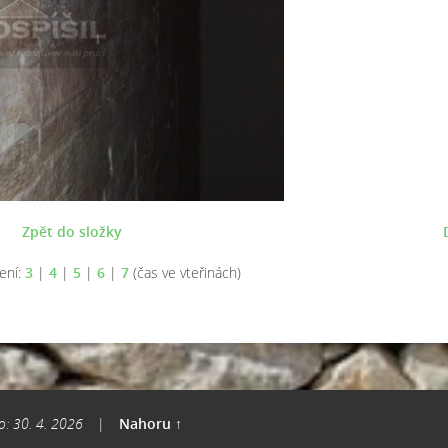
Zpět do složky
ení:
3
|
4
|
5
|
6
|
7
(čas ve vteřinách)
o: 30. 4. 2026
|
Nahoru ↑