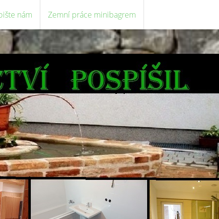
pište nám
Zemní práce minibagrem