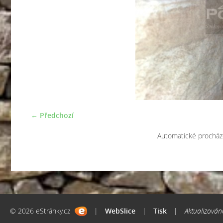
← Předchozí
Automatické procház
© 2026 eStránky.cz
|
WebSlice
|
Tisk
|
Aktualizován