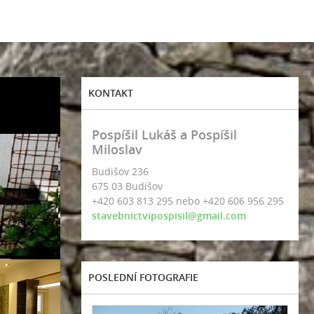
KONTAKT
Pospíšil Lukáš a Pospíšil
Miloslav
Budišov 236
675 03 Budišov
+420 603 813 295 nebo +420 606 956 295
stavebnictvipospisil@gmail.com
POSLEDNÍ FOTOGRAFIE