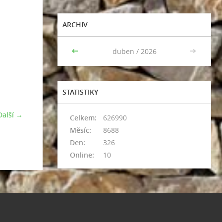
ARCHIV
<<
duben / 2026
>>
STATISTIKY
Další →
Celkem:
626990
Měsíc:
8688
Den:
326
Online:
10