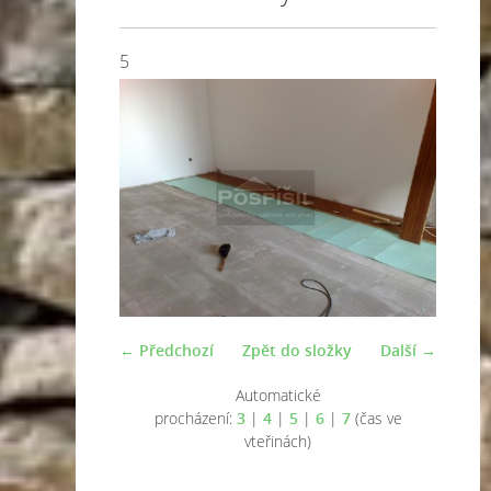
5
← Předchozí
Zpět do složky
Další →
Automatické
procházení:
3
|
4
|
5
|
6
|
7
(čas ve
vteřinách)