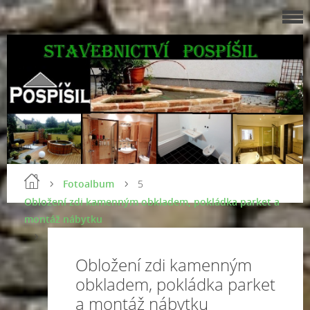
Fotoalbum
5
Obložení zdi kamenným obkladem, pokládka parket a
montáž nábytku
Obložení zdi kamenným
obkladem, pokládka parket
a montáž nábytku