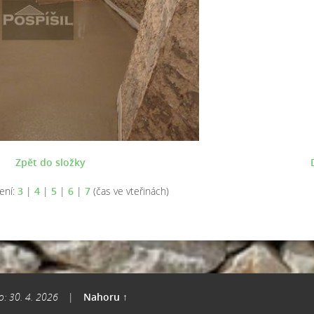
Zpět do složky
ení:
3
|
4
|
5
|
6
|
7
(čas ve vteřinách)
o: 30. 4. 2026
|
Nahoru ↑