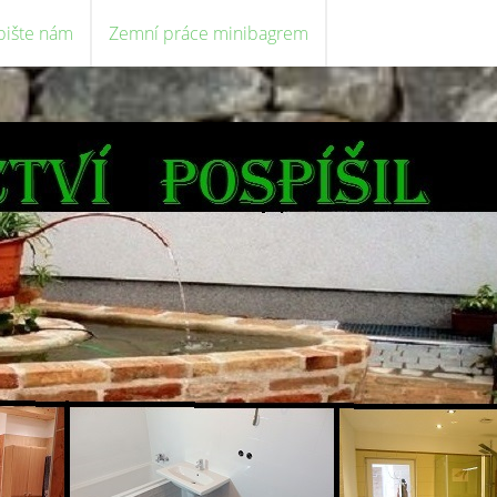
pište nám
Zemní práce minibagrem