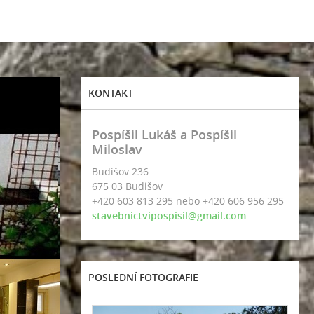
KONTAKT
Pospíšil Lukáš a Pospíšil
Miloslav
Budišov 236
675 03 Budišov
+420 603 813 295 nebo +420 606 956 295
stavebnictvipospisil@gmail.com
POSLEDNÍ FOTOGRAFIE