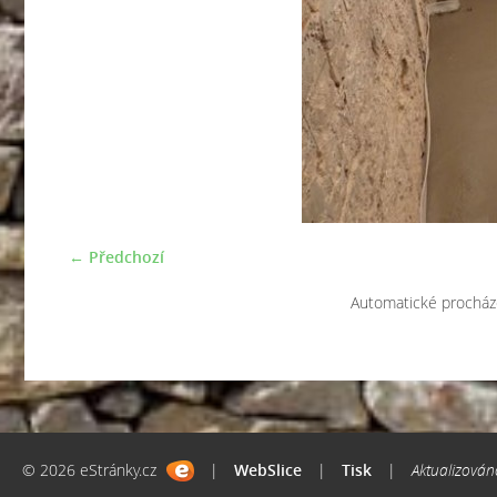
← Předchozí
Automatické procház
© 2026 eStránky.cz
|
WebSlice
|
Tisk
|
Aktualizován