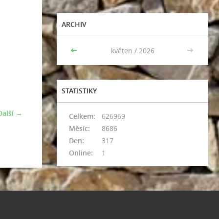
ARCHIV
<<
květen / 2026
>>
STATISTIKY
Další →
Celkem:
626969
Měsíc:
8686
Den:
317
Online:
1