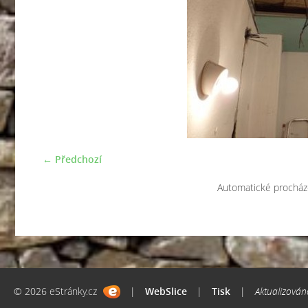
← Předchozí
Automatické procház
© 2026 eStránky.cz
|
WebSlice
|
Tisk
|
Aktualizován