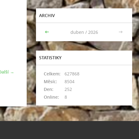
ARCHIV
<<
duben / 2026
>>
STATISTIKY
Další →
Celkem:
627868
Měsíc:
8504
Den:
252
Online:
8