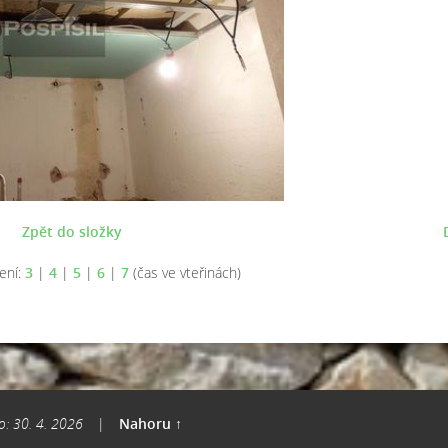
Zpět do složky
ení:
3
|
4
|
5
|
6
|
7
(čas ve vteřinách)
o: 30. 4. 2026
|
Nahoru ↑