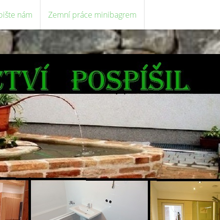
pište nám
Zemní práce minibagrem