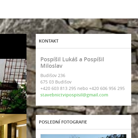
KONTAKT
Pospíšil Lukáš a Pospíšil
Miloslav
Budišov 236
675 03 Budišov
+420 603 813 295 nebo +420 606 956 295
stavebnictvipospisil@gmail.com
POSLEDNÍ FOTOGRAFIE