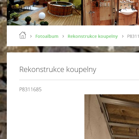
Fotoalbum
Rekonstrukce koupelny
P831
Rekonstrukce koupelny
P8311685