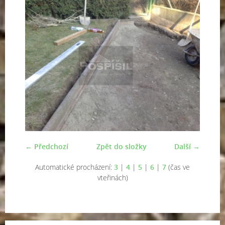
← Předchozí
Zpět do složky
Další →
Automatické procházení:
3
|
4
|
5
|
6
|
7
(čas ve
vteřinách)