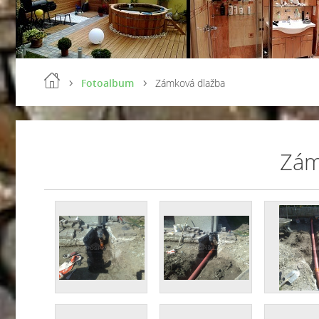
Fotoalbum
Zámková dlažba
Zám