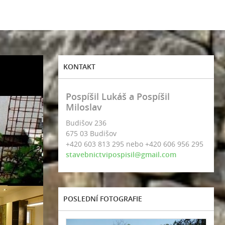
KONTAKT
Pospíšil Lukáš a Pospíšil
Miloslav
Budišov 236
675 03 Budišov
+420 603 813 295 nebo +420 606 956 295
stavebnictvipospisil@gmail.com
POSLEDNÍ FOTOGRAFIE