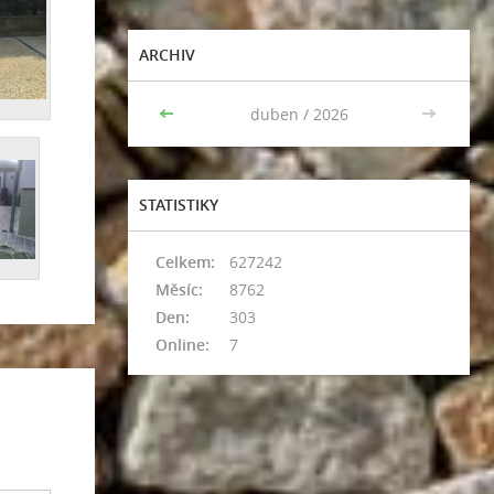
ARCHIV
<<
duben / 2026
>>
STATISTIKY
Celkem:
627242
Měsíc:
8762
Den:
303
Online:
7