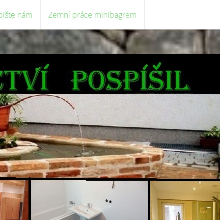
pište nám
Zemní práce minibagrem