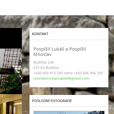
KONTAKT
Pospíšil Lukáš a Pospíšil
Miloslav
Budišov 236
675 03 Budišov
+420 603 813 295 nebo +420 606 956 295
stavebnictvipospisil@gmail.com
POSLEDNÍ FOTOGRAFIE