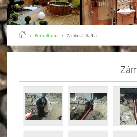
Fotoalbum
Zámková dlažba
Zám