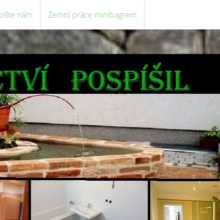
pište nám
Zemní práce minibagrem