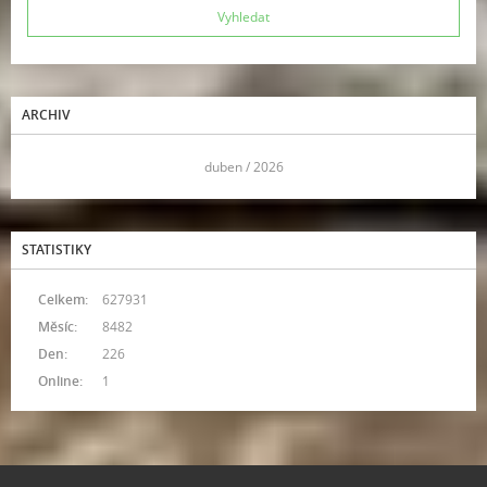
ARCHIV
<<
duben / 2026
>>
STATISTIKY
Celkem:
627931
Měsíc:
8482
Den:
226
Online:
1