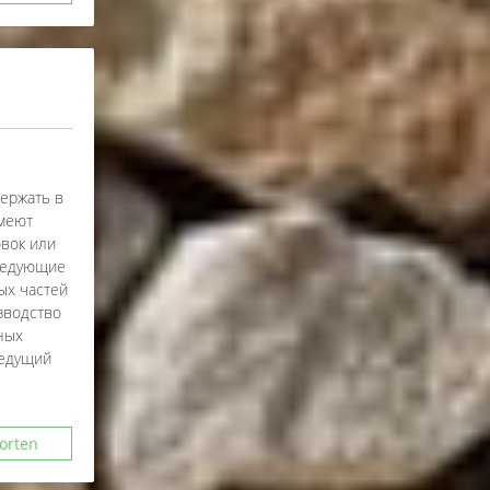
держать в
имеют
овок или
следующие
ых частей
зводство
ных
Ведущий
orten