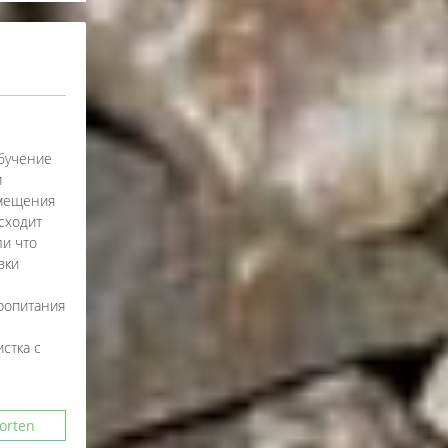
бучение
и
омещения
сходит
ли что
вки
ропитания
стка с
orten