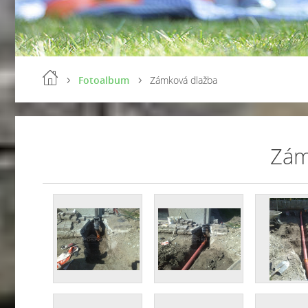
Fotoalbum
Zámková dlažba
Zám