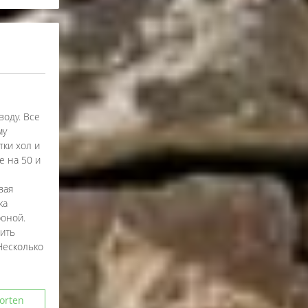
воду. Все
му
тки хол и
е на 50 и
вая
ка
роной.
шить
Несколько
orten