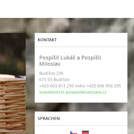
KONTAKT
Pospíšil Lukáš a Pospíšil
Miloslav
Budišov 236
675 03 Budišov
+420 603 813 295 nebo +420 606 956 295
stavebnictvi-pospisil@seznam.cz
SPRACHEN