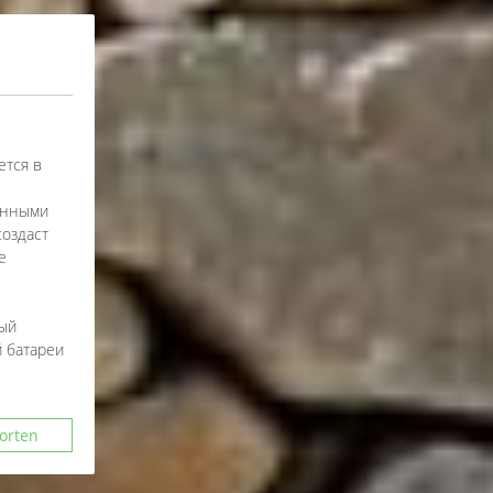
ется в
лёнными
создаст
е
ный
й батареи
orten