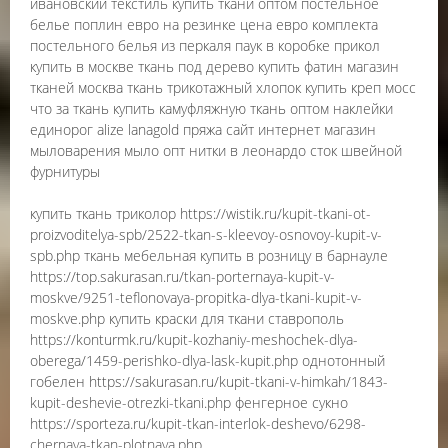
ивановский текстиль купить ткани оптом постельное
белье поплин евро на резинке цена евро комплекта
постельного белья из перкаля паук в коробке прикол
купить в москве ткань под дерево купить фатин магазин
тканей москва ткань трикотажный хлопок купить креп мосс
что за ткань купить камуфляжную ткань оптом наклейки
единорог alize lanagold пряжа сайт интернет магазин
мыловарения мыло опт нитки в леонардо сток швейной
фурнитуры
купить ткань триколор https://wistik.ru/kupit-tkani-ot-
proizvoditelya-spb/2522-tkan-s-kleevoy-osnovoy-kupit-v-
spb.php ткань мебельная купить в розницу в барнауле
https://top.sakurasan.ru/tkan-porternaya-kupit-v-
moskve/9251-teflonovaya-propitka-dlya-tkani-kupit-v-
moskve.php купить краски для ткани ставрополь
https://konturmk.ru/kupit-kozhaniy-meshochek-dlya-
oberega/1459-perishko-dlya-lask-kupit.php однотонный
гобелен https://sakurasan.ru/kupit-tkani-v-himkah/1843-
kupit-deshevie-otrezki-tkani.php фенгерное сукно
https://sporteza.ru/kupit-tkan-interlok-deshevo/6298-
chernaya-tkan-plotnaya.php