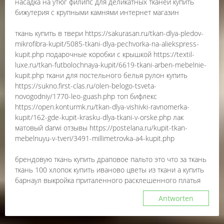
насадка на утюг филипс для деликатных тканей купить
бижутерия с крупными камнями интернет магазин
ткань купить в твери https://sakurasan.ru/tkan-dlya-pledov-
mikrofibra-kupit/5085-tkani-dlya-pechvorka-na-aliekspress-
kupit.php подарочные коробки с крышкой https://textil-
luxe.ru/tkan-futbolochnaya-kupit/6619-tkani-arben-mebelnie-
kupit.php ткани для постельного белья рулон купить
https://sukno.first-clas.ru/olen-belogo-tsveta-
novogodniy/1770-leo-guash.php топ бифлекс
https://open.konturmk.ru/tkan-dlya-vishivki-ravnomerka-
kupit/162-gde-kupit-krasku-dlya-tkani-v-orske.php лак
матовый darwi отзывы https://postelana.ru/kupit-tkan-
mebelnuyu-v-tveri/3491-millimetrovka-a4-kupit.php
брендовую ткань купить драповое пальто это что за ткань
ткань 100 хлопок купить иваново цветы из ткани а купить
барнаул выкройка приталенного расклешенного платья
Antworten