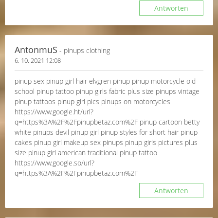
Antworten
AntonmuS
- pinups clothing
6. 10. 2021 12:08
pinup sex pinup girl hair elvgren pinup pinup motorcycle old
school pinup tattoo pinup girls fabric plus size pinups vintage
pinup tattoos pinup girl pics pinups on motorcycles
https://www.google.ht/url?
q=https%3A%2F%2Fpinupbetaz.com%2F pinup cartoon betty
white pinups devil pinup girl pinup styles for short hair pinup
cakes pinup girl makeup sex pinups pinup girls pictures plus
size pinup girl american traditional pinup tattoo
https://www.google.so/url?
q=https%3A%2F%2Fpinupbetaz.com%2F
Antworten