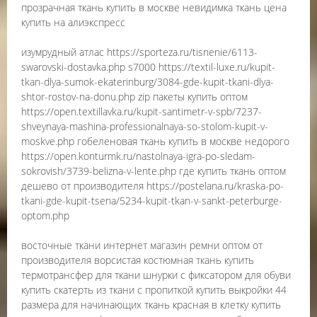
прозрачная ткань купить в москве невидимка ткань цена
купить на алиэкспресс
изумрудный атлас https://sporteza.ru/tisnenie/6113-
swarovski-dostavka.php s7000 https://textil-luxe.ru/kupit-
tkan-dlya-sumok-ekaterinburg/3084-gde-kupit-tkani-dlya-
shtor-rostov-na-donu.php zip пакеты купить оптом
https://open.textillavka.ru/kupit-santimetr-v-spb/7237-
shveynaya-mashina-professionalnaya-so-stolom-kupit-v-
moskve.php гобеленовая ткань купить в москве недорого
https://open.konturmk.ru/nastolnaya-igra-po-sledam-
sokrovish/3739-belizna-v-lente.php где купить ткань оптом
дешево от производителя https://postelana.ru/kraska-po-
tkani-gde-kupit-tsena/5234-kupit-tkan-v-sankt-peterburge-
optom.php
восточные ткани интернет магазин ремни оптом от
производителя ворсистая костюмная ткань купить
термотрансфер для ткани шнурки с фиксатором для обуви
купить скатерть из ткани с пропиткой купить выкройки 44
размера для начинающих ткань красная в клетку купить