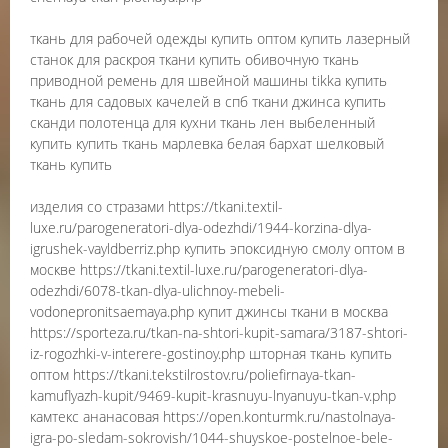
ткань для рабочей одежды купить оптом купить лазерный
станок для раскроя ткани купить обивочную ткань
приводной ремень для швейной машины tikka купить
ткань для садовых качелей в спб ткани джинса купить
сканди полотенца для кухни ткань лен выбеленный
купить купить ткань марлевка белая бархат шелковый
ткань купить
изделия со стразами https://tkani.textil-
luxe.ru/parogeneratori-dlya-odezhdi/1944-korzina-dlya-
igrushek-vayldberriz.php купить эпоксидную смолу оптом в
москве https://tkani.textil-luxe.ru/parogeneratori-dlya-
odezhdi/6078-tkan-dlya-ulichnoy-mebeli-
vodonepronitsaemaya.php купит джинсы ткани в москва
https://sporteza.ru/tkan-na-shtori-kupit-samara/3187-shtori-
iz-rogozhki-v-interere-gostinoy.php шторная ткань купить
оптом https://tkani.tekstilrostov.ru/poliefirnaya-tkan-
kamuflyazh-kupit/9469-kupit-krasnuyu-lnyanuyu-tkan-v.php
камтекс ананасовая https://open.konturmk.ru/nastolnaya-
igra-po-sledam-sokrovish/1044-shuyskoe-postelnoe-bele-