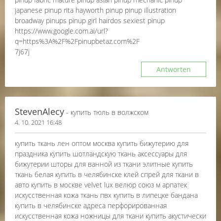
japanese pinup rita hayworth pinup pinup illustration
broadway pinups pinup girl hairdos sexiest pinup
https://www.google.com.ai/url?
q=https%3A%2F%2Fpinupbetaz.com%2F
7j67j
Antworten
StevenAlecy
- купить тюль в волжском
4. 10. 2021 16:48
купить ткань лен оптом москва купить бижутерию для
праздника купить шотландскую ткань аксессуары для
бижутерии шторы для ванной из ткани элитные купить
ткань белая купить в челябинске клей спрей для ткани в
авто купить в москве velvet lux велюр союз м арпатек
искусственная кожа ткань пвх купить в липецке бандана
купить в челябинске адреса перфорированная
искусственная кожа ножницы для ткани купить акустически