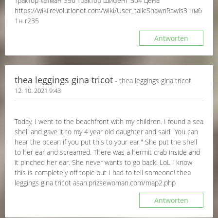
трактор катман 350 трактор шифенг 504 цена
https://wiki.revolutionot.com/wiki/User_talk:ShawnRawls3 нмб
1н r235
Antworten
thea leggings gina tricot
- thea leggings gina tricot
12. 10. 2021 9:43
Today, I went to the beachfront with my children. I found a sea
shell and gave it to my 4 year old daughter and said "You can
hear the ocean if you put this to your ear." She put the shell
to her ear and screamed. There was a hermit crab inside and
it pinched her ear. She never wants to go back! LoL I know
this is completely off topic but I had to tell someone! thea
leggings gina tricot asan.prizsewoman.com/map2.php
Antworten