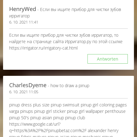
HenryWed
- Если вы ищите прибор для чистки зубов
ирригатор
6. 10. 2021 11:41
Если вы ищите прибор для чистки зубов ирригатор, то
найдете на странице сайта Ирригатор.ру по этой ссылке
https://irrigator.ru/irrigatory-cat.html
Antworten
CharlesDyeme
- how to draw a pinup
6. 10. 2021 11:05
pinup dress plus size pinup swimsuit pinup girl coloring pages
varga pinups pinup girl sticker pinup girl wallpaper penthouse
pinup 50's pinup asian pinup pinup club
https://www.google.cat/url?
q=https%3A%2F%2Fpinupbetaz.com%2F alexander henry
pinup fabric mature pinup asian pinup mechanic pinup