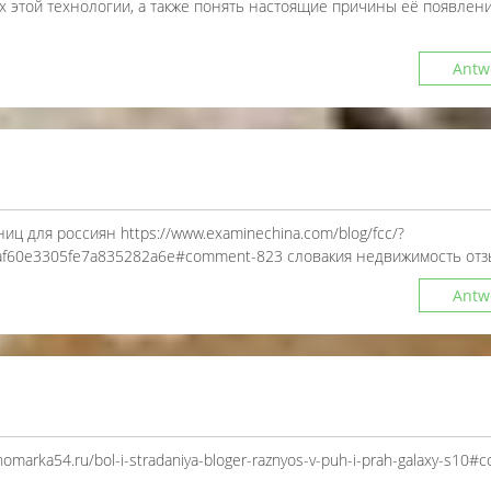
 этой технологии, а также понять настоящие причины её появлени
Antw
иц для россиян https://www.examinechina.com/blog/fcc/?
af60e3305fe7a835282a6e#comment-823 словакия недвижимость от
Antw
marka54.ru/bol-i-stradaniya-bloger-raznyos-v-puh-i-prah-galaxy-s10