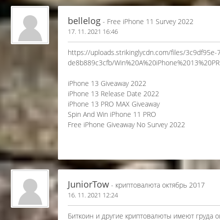
bellelog
- Free iPhone 11 Survey 2022
17. 11. 2021 16:46
https://uploads.strikinglycdn.com/files/3c9df95e
de8b889c3cfb/Win%20A%20iPhone%2013%20P
iPhone 13 Giveaway 2022
iPhone 13 Release Date 2022
iPhone 13 PRO MAX Giveaway
Spin And Win iPhone 11 PRO
Free iPhone Giveaway No Survey 2022
JuniorTow
- криптовалюта октябрь 2017
16. 11. 2021 12:24
Биткоин и другие криптовалюты имеют груда 