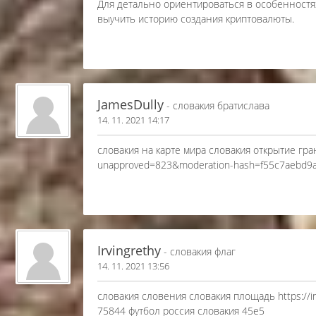
Для детально ориентироваться в особенностях
выучить историю создания криптовалюты.
JamesDully
- словакия братислава
14. 11. 2021 14:17
словакия на карте мира словакия открытие гран
unapproved=823&moderation-hash=f55c7aebd9
Irvingrethy
- словакия флаг
14. 11. 2021 13:56
словакия словения словакия площадь https://ino
75844 футбол россия словакия 45е5