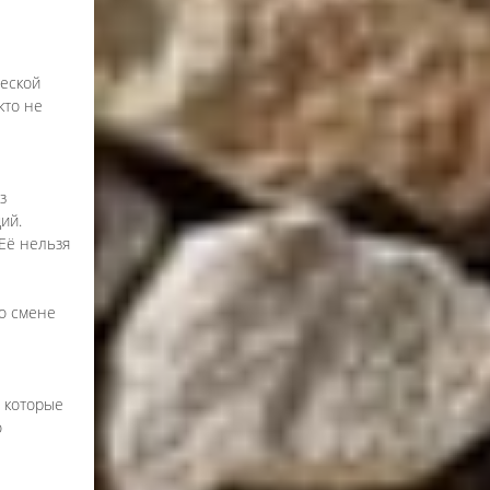
ческой
кто не
з
ий.
Её нельзя
 о смене
 которые
о