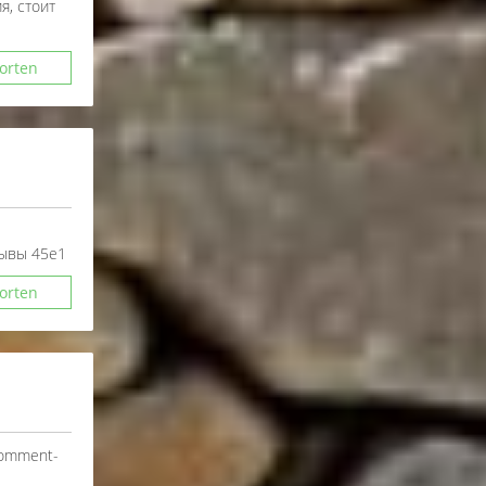
я, стоит
orten
зывы 45е1
orten
#comment-