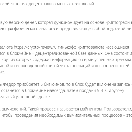
в особенностях децентрализованных технологий.
вую версию денег, которая функционирует на основе криптографи
имеющая физического аналога и представляющая собой код, какой ни
алюта https://crypto-review.ru тинькофф криптовалюта касающиеся
ся в блокчейне – децентрализованной базе данных. Она состоит и
круг из которых содержит информацию о серии успешных транзакц
льшой и сверхнадежной книгой учета операций и договоренностей. 
ые.
 Федор приобретет 5 биткоинов, то в блок будет включена запись
останется в блокчейне навсегда. Затем продажи 5 ВТС другому
тельный успешной сделке.
 вычислений. Такой процесс называется майнингом. Пользователи,
ы чтобы проведения необходимых вычислительных процессов – эт