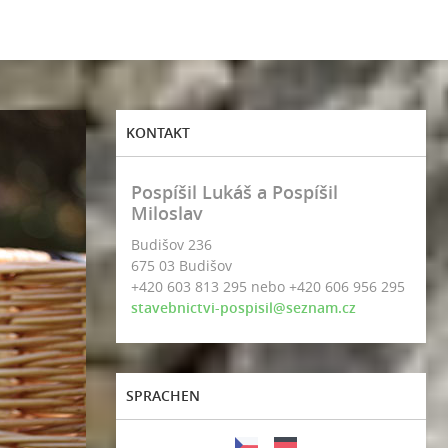
KONTAKT
Pospíšil Lukáš a Pospíšil
Miloslav
Budišov 236
675 03 Budišov
+420 603 813 295 nebo +420 606 956 295
stavebnictvi-pospisil@seznam.cz
SPRACHEN