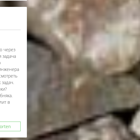
о через
 задача
р
 инженера
осмотреть
 задач.
лки?
бняка.
лит в
orten