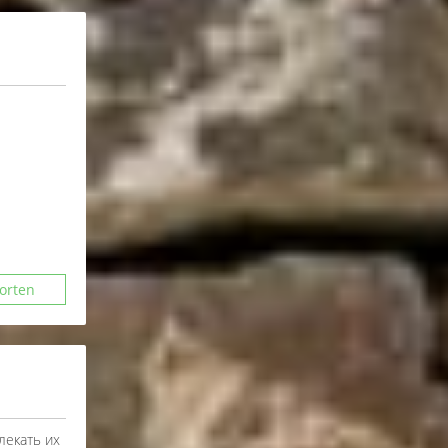
orten
лекать их