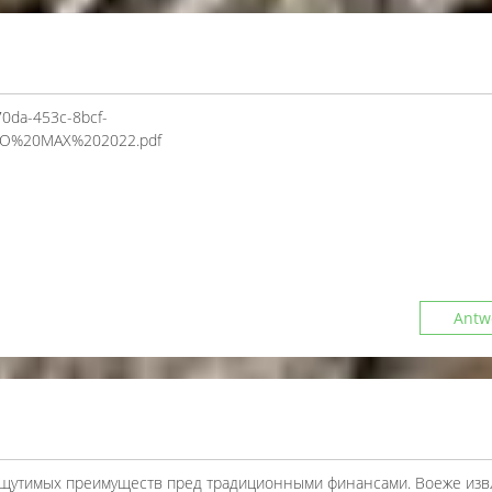
-70da-453c-8bcf-
RO%20MAX%202022.pdf
Antw
ощутимых преимуществ пред традиционными финансами. Воеже изв