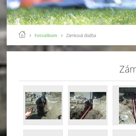
Fotoalbum
Zámková dlažba
Zám