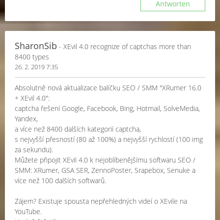
Antworten
SharonSib
- XEvil 4.0 recognize of captchas more than
8400 types
26. 2. 2019 7:35
Absolutně nová aktualizace balíčku SEO / SMM "XRumer 16.0
+ XEvil 4.0":
captcha řešení Google, Facebook, Bing, Hotmail, SolveMedia,
Yandex,
a více než 8400 dalších kategorií captcha,
s nejvyšší přesností (80 až 100%) a nejvyšší rychlostí (100 img
za sekundu).
Můžete připojit XEvil 4.0 k nejoblíbenějšímu softwaru SEO /
SMM: XRumer, GSA SER, ZennoPoster, Srapebox, Senuke a
více než 100 dalších softwarů.
Zájem? Existuje spousta nepřehledných videí o XEvile na
YouTube.