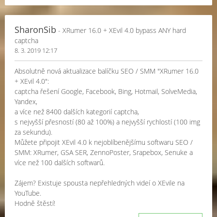
SharonSib
- XRumer 16.0 + XEvil 4.0 bypass ANY hard
captcha
8. 3. 2019 12:17
Absolutně nová aktualizace balíčku SEO / SMM "XRumer 16.0
+ XEvil 4.0":
captcha řešení Google, Facebook, Bing, Hotmail, SolveMedia,
Yandex,
a více než 8400 dalších kategorií captcha,
s nejvyšší přesností (80 až 100%) a nejvyšší rychlostí (100 img
za sekundu).
Můžete připojit XEvil 4.0 k nejoblíbenějšímu softwaru SEO /
SMM: XRumer, GSA SER, ZennoPoster, Srapebox, Senuke a
více než 100 dalších softwarů.
Zájem? Existuje spousta nepřehledných videí o XEvile na
YouTube.
Hodně štěstí!