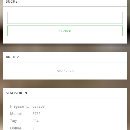
SUCHE
ARCHIV
<<
Mai / 2026
>>
STATISTIKEN
Insgesamt:
627208
Monat:
8735
Tag:
334
Online:
8