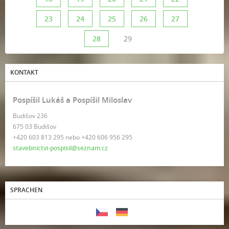
23
24
25
26
27
28
29
KONTAKT
Pospíšil Lukáš a Pospíšil Miloslav
Budišov 236
675 03 Budišov
+420 603 813 295 nebo +420 606 956 295
stavebnictvi-pospisil@seznam.cz
SPRACHEN